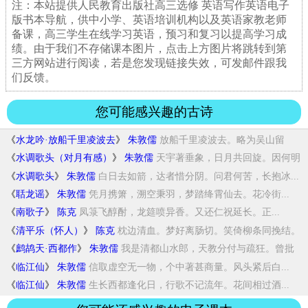
注：本站提供人民教育出版社高三选修 英语写作英语电子
版书本导航，供中小学、英语培训机构以及英语家教老师
备课，高三学生在线学习英语，预习和复习以提高学习成
绩。由于我们不存储课本图片，点击上方图片将跳转到第
三方网站进行阅读，若是您发现链接失效，可发邮件跟我
们反馈。
您可能感兴趣的古诗
《
水龙吟·放船千里凌波去
》
朱敦儒
放船千里凌波去。略为吴山留
顾。云屯水府，...
《
水调歌头（对月有感）
》
朱敦儒
天宇著垂象，日月共回旋。因何明
月，偏被指...
《
水调歌头
》
朱敦儒
白日去如箭，达者惜分阴。问君何苦，长抱冰...
《
聒龙谣
》
朱敦儒
凭月携箫，溯空秉羽，梦踏绛霄仙去。花冷街...
《
南歌子
》
陈克
凤箓飞醇酎，龙筵喷异香。又还仁祝延长。正...
《
清平乐（怀人）
》
陈克
枕边清血。梦好离肠切。笑倚柳条同挽结。
满...
《
鹧鸪天·西都作
》
朱敦儒
我是清都山水郎，天教分付与疏狂。曾批
给雨...
《
临江仙
》
朱敦儒
信取虚空无一物，个中著甚商量。风头紧后白...
《
临江仙
》
朱敦儒
生长西都逢化日，行歌不记流年。花间相过酒...