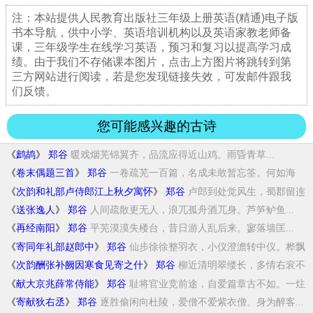
注：本站提供人民教育出版社三年级上册英语(精通)电子版
书本导航，供中小学、英语培训机构以及英语家教老师备
课，三年级学生在线学习英语，预习和复习以提高学习成
绩。由于我们不存储课本图片，点击上方图片将跳转到第
三方网站进行阅读，若是您发现链接失效，可发邮件跟我
们反馈。
您可能感兴趣的古诗
《
鹧鸪
》
郑谷
暖戏烟芜锦翼齐，品流应得近山鸡。雨昏青草...
《
卷末偶题三首
》
郑谷
一卷疏芜一百篇，名成未敢暂忘筌。何如海
日...
《
次韵和礼部卢侍郎江上秋夕寓怀
》
郑谷
卢郎到处觉风生，蜀郡留连
亚相情。乱后江山...
《
送张逸人
》
郑谷
人间疏散更无人，浪兀孤舟酒兀身。芦笋鲈鱼...
《
再经南阳
》
郑谷
平芜漠漠失楼台，昔日游人乱后来。寥落墙匡...
《
寄同年礼部赵郎中
》
郑谷
仙步徐徐整羽衣，小仪澄澹转中仪。桦飘
红烬...
《
次韵酬张补阙因寒食见寄之什
》
郑谷
柳近清明翠缕长，多情右衮不
相忘。开缄虽睹...
《
献大京兆薛常侍能
》
郑谷
耻将官业竞前途，自爱篇章古不如。一炷
香新...
《
寄献狄右丞
》
郑谷
逐胜偷闲向杜陵，爱僧不爱紫衣僧。身为醉客...