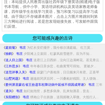
注：本站提供人民教育出版社四年级下册英语(精通)电子版
书本导航，供中小学、英语培训机构以及英语家教老师备
课，四年级学生在线学习英语，预习和复习以提高学习成
绩。由于我们不存储课本图片，点击上方图片将跳转到第
三方网站进行阅读，若是您发现链接失效，可发邮件跟我
们反馈。
您可能感兴趣的古诗
《
庭前菊
》
韦庄
为忆长安烂熳开，我今移尔满庭栽。 红兰莫...
《
独鹤
》
韦庄
夕阳滩上立裴回，红蓼风前雪翅开。应为不知...
《
送人归上国
》
韦庄
送君江上日西斜，泣向江边满树花。若见青云...
《
江外思乡
》
韦庄
年年春日异乡悲，杜曲黄莺可得知。 更被夕...
《
送范评事入关
》
韦庄
寂寥门户寡相亲，日日频来只有君。正喜琴
尊...
《
山墅闲题
》
韦庄
逦迤前冈厌后冈，一川桑柘好残阳。主人馈饷...
《
婺州屏居蒙右省王拾遗车枉降访病中延候不得因成寄谢
》
韦庄
三年
流落卧漳滨，王粲思家拭泪频。画角莫吹...
《
遣兴
》
韦庄
如幻如泡世，多愁多病身。乱来知酒圣，贫去...
《
东阳赠别
》
韦庄
绣袍公子出旌旗，送我摇鞭入翠微。大抵行人...