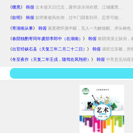
《
曛黑
》
韩偓
古木侵天日已沈，露华凉冷润衣襟。江城曛黑...
《
欲明
》
韩偓
欲明篱被风吹倒，过午门因客到开。忍苦可能...
《
寄湖南从事
》
韩偓
索寞襟怀酒半醒，无人一为解馀酲。岸头柳色..
《
春阴独酌寄同年虞部李郎中（在湖南）
》
韩偓
春阴漠漠土脉润，春
《
出官经硖石县（天复三年二月二十二日）
》
韩偓
谪宦过东畿，所抵
《
冬至夜作（天复二年壬戌，随驾在凤翔府）
》
韩偓
中宵忽见动葭灰