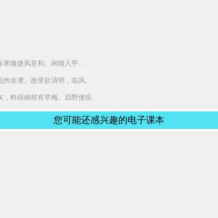
.
寒微微风意和。闲嗤入甲...
州名濮。故里欲清明，临风...
，料得南枝有早梅。四野便应...
您可能还感兴趣的电子课本