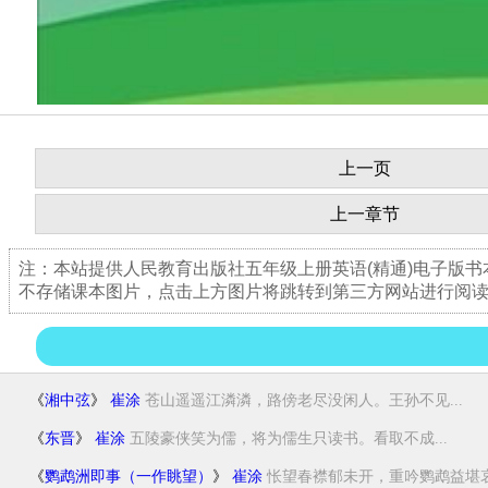
上一页
上一章节
注：本站提供人民教育出版社五年级上册英语(精通)电子版
不存储课本图片，点击上方图片将跳转到第三方网站进行阅
《
湘中弦
》
崔涂
苍山遥遥江潾潾，路傍老尽没闲人。王孙不见...
《
东晋
》
崔涂
五陵豪侠笑为儒，将为儒生只读书。看取不成...
《
鹦鹉洲即事（一作眺望）
》
崔涂
怅望春襟郁未开，重吟鹦鹉益堪哀。