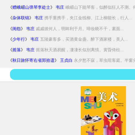
《
赠峨嵋山弹琴李处士
》
韦庄
峨嵋山下能琴客，似醉似狂人不测。何须
《
杂体联锦
》
韦庄
携手重携手，夹江金线柳。江上柳能长，行人...
《
闺怨
》
韦庄
戚戚彼何人，明眸利于月。啼妆晓不干，素面...
《
少年行
》
韦庄
五陵豪客多，买酒黄金盏。醉下酒家楼，美人...
《
摇落
》
韦庄
摇落秋天酒易醒，凄凄长似别离情。黄昏倚柱...
《
秋日旅怀寄右省郑拾遗
》
王贞白
永夕愁不寐，草虫喧客庭。半窗分晓