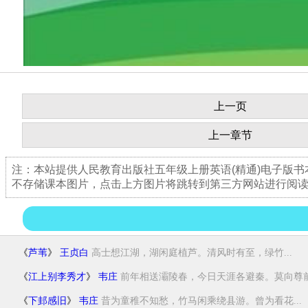
上一页
上一章节
注：本站提供人民教育出版社五年级上册英语(精通)电子版
不存储课本图片，点击上方图片将跳转到第三方网站进行阅
《
芦苇
》
王贞白
高士想江湖，湖闲庭植芦。清风时有至，绿竹...
《
江上别李秀才
》
韦庄
前年相送灞陵春，今日天涯各避秦。莫向尊前.
《
下邽感旧
》
韦庄
昔为童稚不知愁，竹马闲乘绕县游。曾为看花...