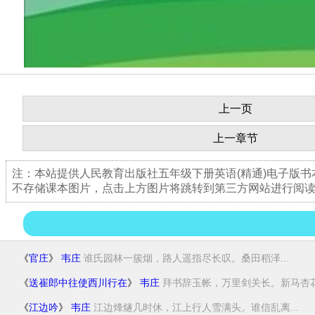
上一页
上一章节
注：本站提供人民教育出版社五年级下册英语(精通)电子版
不存储课本图片，点击上方图片将跳转到第三方网站进行阅
《
官庄
》
韦庄
谁氏园林一簇烟，路人遥指尽长叹。桑田稻泽...
《
送崔郎中往使西川行在
》
韦庄
拜书辞玉帐，万里剑关长。新马杏花色
《
江边吟
》
韦庄
江边烽燧几时休，江上行人雪满头。谁信乱离...