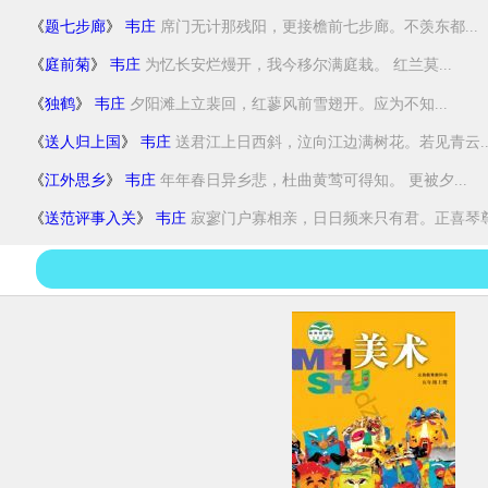
《
题七步廊
》
韦庄
席门无计那残阳，更接檐前七步廊。不羡东都...
《
庭前菊
》
韦庄
为忆长安烂熳开，我今移尔满庭栽。 红兰莫...
《
独鹤
》
韦庄
夕阳滩上立裴回，红蓼风前雪翅开。应为不知...
《
送人归上国
》
韦庄
送君江上日西斜，泣向江边满树花。若见青云..
《
江外思乡
》
韦庄
年年春日异乡悲，杜曲黄莺可得知。 更被夕...
《
送范评事入关
》
韦庄
寂寥门户寡相亲，日日频来只有君。正喜琴尊.