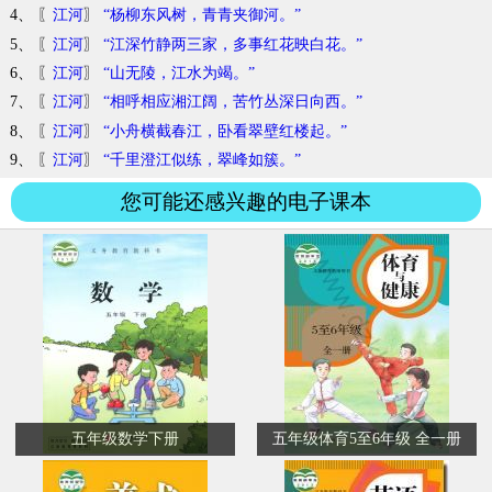
4、 〖
江河
〗
“杨柳东风树，青青夹御河。”
5、 〖
江河
〗
“江深竹静两三家，多事红花映白花。”
6、 〖
江河
〗
“山无陵，江水为竭。”
7、 〖
江河
〗
“相呼相应湘江阔，苦竹丛深日向西。”
8、 〖
江河
〗
“小舟横截春江，卧看翠壁红楼起。”
9、 〖
江河
〗
“千里澄江似练，翠峰如簇。”
您可能还感兴趣的电子课本
五年级数学下册
五年级体育5至6年级 全一册