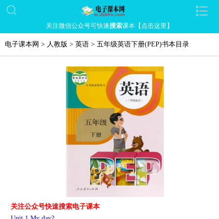
关注微信公众号可快速
搜索
课本【点击这里】
电子课本网
>
人教版
>
英语
>
五年级英语下册(PEP)书本目录
关注公众号快速搜索电子课本
Unit 1 My day?