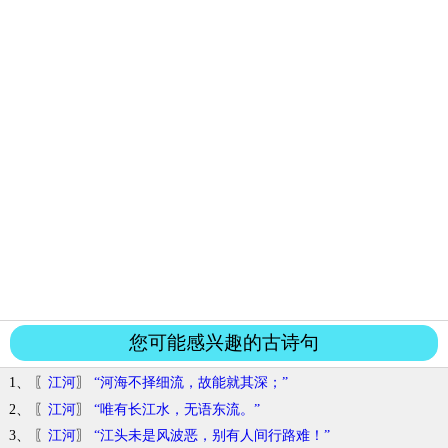
您可能感兴趣的古诗句
1、 〖
江河
〗
“河海不择细流，故能就其深；”
2、 〖
江河
〗
“唯有长江水，无语东流。”
3、 〖
江河
〗
“江头未是风波恶，别有人间行路难！”