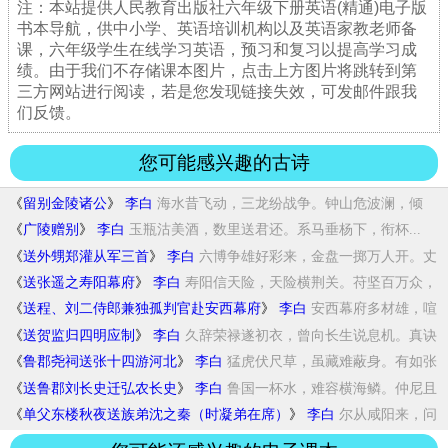
注：本站提供人民教育出版社六年级下册英语(精通)电子版
书本导航，供中小学、英语培训机构以及英语家教老师备
课，六年级学生在线学习英语，预习和复习以提高学习成
绩。由于我们不存储课本图片，点击上方图片将跳转到第
三方网站进行阅读，若是您发现链接失效，可发邮件跟我
们反馈。
您可能感兴趣的古诗
《
留别金陵诸公
》
李白
海水昔飞动，三龙纷战争。钟山危波澜，倾
侧...
《
广陵赠别
》
李白
玉瓶沽美酒，数里送君还。系马垂杨下，衔杯...
《
送外甥郑灌从军三首
》
李白
六博争雄好彩来，金盘一掷万人开。丈
夫赌命...
《
送张遥之寿阳幕府
》
李白
寿阳信天险，天险横荆关。苻坚百万众，
遥阻...
《
送程、刘二侍郎兼独孤判官赴安西幕府
》
李白
安西幕府多材雄，喧
喧惟道三数公。绣衣貂裘...
《
送贺监归四明应制
》
李白
久辞荣禄遂初衣，曾向长生说息机。真诀
自从...
《
鲁郡尧祠送张十四游河北
》
李白
猛虎伏尺草，虽藏难蔽身。有如张
公子，肮脏...
《
送鲁郡刘长史迁弘农长史
》
李白
鲁国一杯水，难容横海鳞。仲尼且
不敬，况乃...
《
单父东楼秋夜送族弟沈之秦（时凝弟在席）
》
李白
尔从咸阳来，问
我何劳苦。沐猴而冠不足言，...