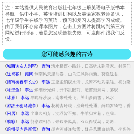
注：本站提供人民教育出版社七年级上册英语电子版书本
导航，供中小学、英语培训机构以及英语家教老师备课，
七年级学生在线学习英语，预习和复习以提高学习成绩。
由于我们不存储课本图片，点击上方图片将跳转到第三方
网站进行阅读，若是您发现链接失效，可发邮件跟我们反
馈。
您可能感兴趣的古诗
《
城西访友人别墅
》
雍陶
澧水桥西小路斜，日高犹未到君家。村园门
巷...
《
送蜀客
》
雍陶
剑南风景腊前春，山鸟江风得雨新。莫怪送君...
《
赠写御容李长史
》
李远
玉座尘消砚水清，龙髯不动彩毫轻。初分隆
准...
《
咏壁鱼
》
李远
鳞细粉光鲜，开书乱眼前。透窗疑漏网，落砚...
《
咏雁
》
李远
早晚辞沙漠，南来处处飞。关山多雨雪，风水...
《
游故王驸马池亭
》
李远
花树杳玲珑，渔舟处处通。醉销罗绮艳，香
暖...
《
闲居
》
李远
尘事久相弃，沈浮皆不知。牛羊归古巷，燕雀...
《
翦彩
》
李远
翦彩赠相亲，银钗缀凤真。双双衔绶鸟，两两...
《
蔚州晏内遇新雪
》
雍陶
胡卢河畔逢秋雪，疑是风飘白鹤毛。坐客停