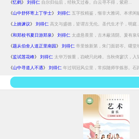
《
忆鹤
》
刘得仁
自尔归仙后，经秋又过春。白云寻不得，紫府...
《
山中舒怀寄上丁学士
》
刘得仁
五字投精鉴，惭非大雅词。本求闲赐览
《
上姚谏议
》
刘得仁
高文与盛德，皆谓古无伦。圣代生才子，明庭..
《
和郑校书夏日游郑泉
》
刘得仁
太虚悬畏景，古木蔽清阴。爰有泉堪挹
《
题从伯舍人道正里南园
》
刘得仁
帝里馀新第，朱门面碧岑。曙堂增爽
《
监试莲花峰
》
刘得仁
太华万馀重，岧峣只此峰。当秋倚寥泬，入望.
《
山中寻道人不遇
》
刘得仁
年过弱冠风尘里，常拟随师学炼形。石路特