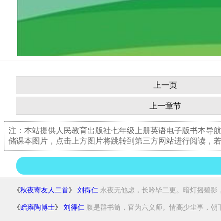
上一页
上一章节
注：本站提供人民教育出版社七年级上册英语电子版书本导
储课本图片，点击上方图片将跳转到第三方网站进行阅读，
《
秋夜寄友人二首
》
刘得仁
永夜无他虑，长吟毕二更。暗灯摇碧影，滞
《
赠雍陶博士
》
刘得仁
腹是群书笥，官为六义师。情高少尘事，朝下.