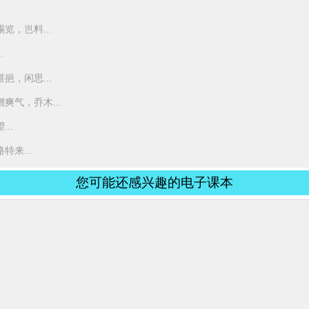
，岂料...
.
，闲思...
气，乔木...
..
来...
您可能还感兴趣的电子课本