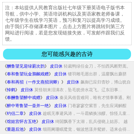
注：本站提供人民教育出版社七年级下册英语电子版书本
导航，供中小学、英语培训机构以及英语家教老师备课，
七年级学生在线学习英语，预习和复习以提高学习成绩。
由于我们不存储课本图片，点击上方图片将跳转到第三方
网站进行阅读，若是您发现链接失效，可发邮件跟我们反
馈。
您可能感兴趣的古诗
《
酬鲁望见迎绿罽次韵
》
皮日休
轻裁鸭绿任金刀，不怕西风断野蒿。
酬赠既无...
《
奉和鲁望玩金鸂鶒戏赠
》
皮日休
镂羽雕毛迥出群，温黁飘出麝脐
熏。夜来曾吐...
《
奉和再招（一作文燕招润卿）
》
皮日休
飙御已应归杳眇，博山犹自
对氛氲。不知入夜...
《
悼鹤
》
皮日休
莫怪朝来泪满衣，坠毛犹傍水花飞。辽东旧事...
《
奉酬鲁望醉中戏赠
》
皮日休
秦吴风俗昔难同，唯有才情事事通。刚
恋水云...
《
醉中寄鲁望一壶并一绝
》
皮日休
门巷寥寥空紫苔，先生应渴解酲
杯。醉中不得...
《
钓侣二章
》
皮日休
趁眠无事避风涛，一斗霜鳞换浊醪。惊怪儿童...
《
馆娃宫怀古五绝
》
皮日休
绮閤飘香下太湖，乱兵侵晓上姑苏。 越
王大...
《
重题后池
》
皮日休
细雨阑珊眠鹭觉，钿波悠漾并鸳娇。适来会得...