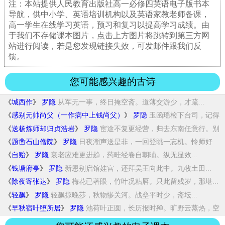
注：本站提供人民教育出版社高一必修四英语电子版书本
导航，供中小学、英语培训机构以及英语家教老师备课，
高一学生在线学习英语，预习和复习以提高学习成绩。由
于我们不存储课本图片，点击上方图片将跳转到第三方网
站进行阅读，若是您发现链接失效，可发邮件跟我们反
馈。
您可能感兴趣的古诗
《
城西作
》
罗隐
从军无一事，终日掩空斋。道薄交游少，才疏...
《
感别元帅尚父（一作病中上钱尚父）
》
罗隐
玉函瑶检下台司，记得
当时捧领时。半壁龙蛇...
《
送杨炼师却归贞浩岩
》
罗隐
宦途不复更经营，归去东南任意行。别
后几回...
《
题凿石山僧院
》
罗隐
日夜潮声送是非，一回登眺一忘机。怜师好
事...
《
自贻
》
罗隐
衰老应难更进趋，药畦经卷自朝晡。纵无显效...
《
钱塘府亭
》
罗隐
新恩别启馆娃宫，还拜吴王向此中。九牧土田...
《
除夜寄张达
》
罗隐
梅花已著眼，竹叶况粘唇。只此留残岁，那堪...
《
轻飙
》
罗隐
轻飙掠晚莎，秋物惨关河。战垒平时少，斋坛...
《
早秋宿叶堕所居
》
罗隐
池荷叶正圆，长历报时殚。旷野云蒸热，空
庭...