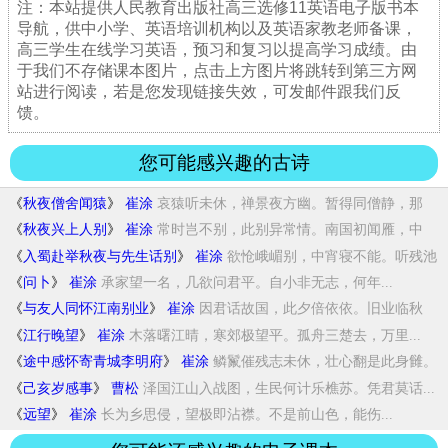
注：本站提供人民教育出版社高三选修11英语电子版书本
导航，供中小学、英语培训机构以及英语家教老师备课，
高三学生在线学习英语，预习和复习以提高学习成绩。由
于我们不存储课本图片，点击上方图片将跳转到第三方网
站进行阅读，若是您发现链接失效，可发邮件跟我们反
馈。
您可能感兴趣的古诗
《
秋夜僧舍闻猿
》
崔涂
哀猿听未休，禅景夜方幽。暂得同僧静，那
能...
《
秋夜兴上人别
》
崔涂
常时岂不别，此别异常情。南国初闻雁，中
原...
《
入蜀赴举秋夜与先生话别
》
崔涂
欲怆峨嵋别，中宵寝不能。听残池
上雨，吟尽...
《
问卜
》
崔涂
承家望一名，几欲问君平。自小非无志，何年...
《
与友人同怀江南别业
》
崔涂
因君话故国，此夕倍依依。旧业临秋
水，何人...
《
江行晚望
》
崔涂
木落曙江晴，寒郊极望平。孤舟三楚去，万里...
《
途中感怀寄青城李明府
》
崔涂
鳞鬣催残志未休，壮心翻是此身雠。
并闻寒雨...
《
己亥岁感事
》
曹松
泽国江山入战图，生民何计乐樵苏。凭君莫话...
《
远望
》
崔涂
长为乡思侵，望极即沾襟。不是前山色，能伤...