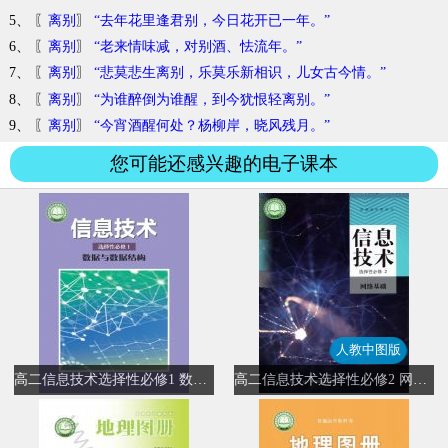
5、 〖
离别
〗
“去年花里逢君别，今日花开已一年。”
6、 〖
离别
〗
“老来情味减，对别酒、怯流年。”
7、 〖
离别
〗
“悲莫悲生离别，乐莫乐新相识，儿女古今情。”
8、 〖
离别
〗
“为谁醉倒为谁醒，到今犹恨轻离别。”
9、 〖
离别
〗
“今宵酒醒何处？杨柳岸，晓风残月。”
您可能还感兴趣的电子课本
人教中图版
高二信息技术选择性必修1 数据与数据结构
高二信息技术选择性必修2 网络基础(人教中图版)