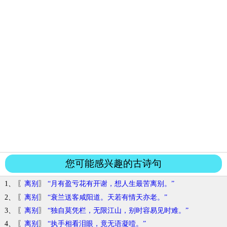
您可能感兴趣的古诗句
1、 〖
离别
〗
“月有盈亏花有开谢，想人生最苦离别。”
2、 〖
离别
〗
“衰兰送客咸阳道。天若有情天亦老。”
3、 〖
离别
〗
“独自莫凭栏，无限江山，别时容易见时难。”
4、 〖
离别
〗
“执手相看泪眼，竟无语凝噎。”