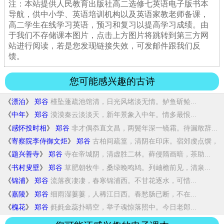
注：本站提供人民教育出版社高二选修七英语电子版书本
导航，供中小学、英语培训机构以及英语家教老师备课，
高二学生在线学习英语，预习和复习以提高学习成绩。由
于我们不存储课本图片，点击上方图片将跳转到第三方网
站进行阅读，若是您发现链接失效，可发邮件跟我们反
馈。
您可能感兴趣的古诗
《
漂泊
》
郑谷
槿坠蓬疏池馆清，日光风绪淡无情。鲈鱼斫鲙...
《
中年
》
郑谷
漠漠秦云淡淡天，新年景象入中年。情多最恨...
《
感怀投时相
》
郑谷
非才偶忝直文昌，两鬓年深一镜霜。待漏敢辞...
《
寄察院李侍御文炬
》
郑谷
古柏间疏篁，清阴在印床。宿郊虔点馔，
秋寺...
《
题兴善寺
》
郑谷
寺在帝城阴，清虚胜二林。藓侵隋画暗，茶助...
《
书村叟壁
》
郑谷
草肥朝牧牛，桑绿晚鸣鸠。列岫檐前见，清泉...
《
锦浦
》
郑谷
流落夜凄凄，春寒锦浦西。不甘花逐水，可惜...
《
嘉陵
》
郑谷
细雨湿萋萋，人稀江日西。春愁肠已断，不在...
《
槐花
》
郑谷
毵毵金蕊扑晴空，举子魂惊落照中。今日老郎...