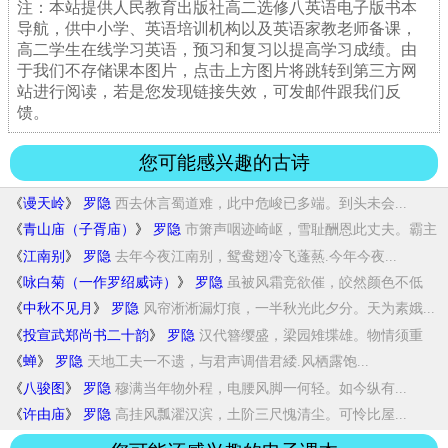
注：本站提供人民教育出版社高二选修八英语电子版书本
导航，供中小学、英语培训机构以及英语家教老师备课，
高二学生在线学习英语，预习和复习以提高学习成绩。由
于我们不存储课本图片，点击上方图片将跳转到第三方网
站进行阅读，若是您发现链接失效，可发邮件跟我们反
馈。
您可能感兴趣的古诗
《
谩天岭
》
罗隐
西去休言蜀道难，此中危峻已多端。到头未会...
《
青山庙（子胥庙）
》
罗隐
市箫声咽迹崎岖，雪耻酬恩此丈夫。霸主
两亡...
《
江南别
》
罗隐
去年今夜江南别，鸳鸯翅冷飞蓬爇.今年今夜...
《
咏白菊（一作罗绍威诗）
》
罗隐
虽被风霜竞欲催，皎然颜色不低
摧。已疑素手...
《
中秋不见月
》
罗隐
风帘淅淅漏灯痕，一半秋光此夕分。天为素娥...
《
投宣武郑尚书二十韵
》
罗隐
汉代簪缨盛，梁园雉堞雄。物情须重
德，时论...
《
蝉
》
罗隐
天地工夫一不遗，与君声调借君緌.风栖露饱...
《
八骏图
》
罗隐
穆满当年物外程，电腰风脚一何轻。如今纵有...
《
许由庙
》
罗隐
高挂风瓢濯汉滨，土阶三尺愧清尘。可怜比屋...