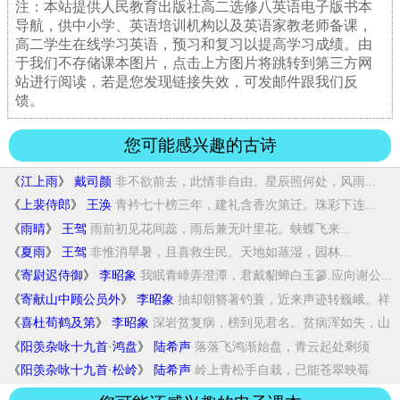
注：本站提供人民教育出版社高二选修八英语电子版书本
导航，供中小学、英语培训机构以及英语家教老师备课，
高二学生在线学习英语，预习和复习以提高学习成绩。由
于我们不存储课本图片，点击上方图片将跳转到第三方网
站进行阅读，若是您发现链接失效，可发邮件跟我们反
馈。
您可能感兴趣的古诗
《
江上雨
》
戴司颜
非不欲前去，此情非自由。星辰照何处，风雨...
《
上裴侍郎
》
王涣
青衿七十榜三年，建礼含香次第迁。珠彩下连...
《
雨晴
》
王驾
雨前初见花间蕊，雨后兼无叶里花。蛱蝶飞来...
《
夏雨
》
王驾
非惟消旱暑，且喜救生民。天地如蒸湿，园林...
《
寄尉迟侍御
》
李昭象
我眠青嶂弄澄潭，君戴貂蝉白玉篸.应向谢公...
《
寄献山中顾公员外
》
李昭象
抽却朝簪著钓蓑，近来声迹转巍峨。祥
麟避网...
《
喜杜荀鹤及第
》
李昭象
深岩贫复病，榜到见君名。贫病浑如失，山
川...
《
阳羡杂咏十九首·鸿盘
》
陆希声
落落飞鸿渐始盘，青云起处剩须
看。如今天路...
《
阳羡杂咏十九首·松岭
》
陆希声
岭上青松手自栽，已能苍翠映莓
苔。岁寒本是...