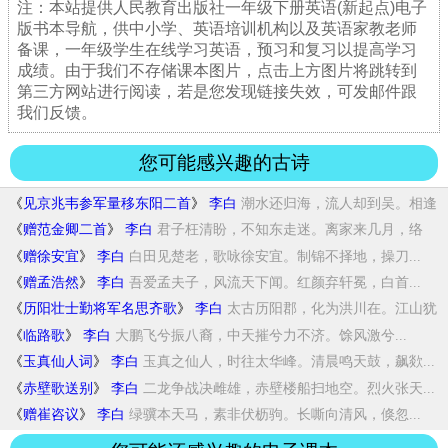
注：本站提供人民教育出版社一年级下册英语(新起点)电子
版书本导航，供中小学、英语培训机构以及英语家教老师
备课，一年级学生在线学习英语，预习和复习以提高学习
成绩。由于我们不存储课本图片，点击上方图片将跳转到
第三方网站进行阅读，若是您发现链接失效，可发邮件跟
我们反馈。
您可能感兴趣的古诗
《
见京兆韦参军量移东阳二首
》
李白
潮水还归海，流人却到吴。相逢
问愁苦，泪尽...
《
赠范金卿二首
》
李白
君子枉清盼，不知东走迷。离家来几月，络
纬...
《
赠徐安宜
》
李白
白田见楚老，歌咏徐安宜。制锦不择地，操刀...
《
赠孟浩然
》
李白
吾爱孟夫子，风流天下闻。红颜弃轩冕，白首...
《
历阳壮士勤将军名思齐歌
》
李白
太古历阳郡，化为洪川在。江山犹
郁盘，龙虎...
《
临路歌
》
李白
大鹏飞兮振八裔，中天摧兮力不济。馀风激兮...
《
玉真仙人词
》
李白
玉真之仙人，时往太华峰。清晨鸣天鼓，飙欻...
《
赤壁歌送别
》
李白
二龙争战决雌雄，赤壁楼船扫地空。烈火张天...
《
赠崔咨议
》
李白
绿骥本天马，素非伏枥驹。长嘶向清风，倏忽...