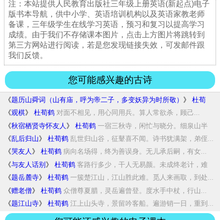
注：本站提供人民教育出版社三年级上册英语(新起点)电子
版书本导航，供中小学、英语培训机构以及英语家教老师
备课，三年级学生在线学习英语，预习和复习以提高学习
成绩。由于我们不存储课本图片，点击上方图片将跳转到
第三方网站进行阅读，若是您发现链接失效，可发邮件跟
我们反馈。
您可能感兴趣的古诗
《
题历山舜词（山有庙，呼为帝二子，多变妖异为时所敬）
》
杜荀
鹤
昔舜曾耕地，遗风日寂寥。世人那肯祭，大圣...
《
观棋
》
杜荀鹤
对面不相见，用心同用兵。算人常欲杀，顾己...
《
秋宿栖贤寺怀友人
》
杜荀鹤
一宿三秋寺，闲忙与晓分。细泉山半
落，孤客...
《
乱后归山
》
杜荀鹤
乱世归山谷，征鼙喜不闻。诗书犹满架，弟侄...
《
哭友人
》
杜荀鹤
病向名场得，终为善误身。无儿承后嗣，有女...
《
与友人话别
》
杜荀鹤
客路行多少，干人无易颜。未成终老计，难
致...
《
题岳麓寺
》
杜荀鹤
一簇楚江山，江山胜此难。觅人来画取，到处...
《
赠老僧
》
杜荀鹤
众僧尊夏腊，灵岳遍曾登。度水手中杖，行山...
《
题江山寺
》
杜荀鹤
江上山头寺，景留吟客船。遍游销一日，重到...