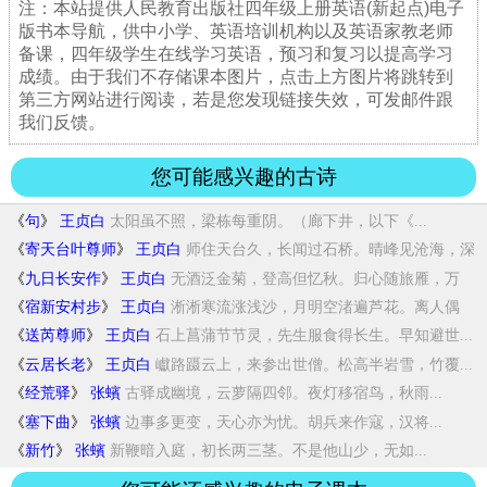
注：本站提供人民教育出版社四年级上册英语(新起点)电子
版书本导航，供中小学、英语培训机构以及英语家教老师
备课，四年级学生在线学习英语，预习和复习以提高学习
成绩。由于我们不存储课本图片，点击上方图片将跳转到
第三方网站进行阅读，若是您发现链接失效，可发邮件跟
我们反馈。
您可能感兴趣的古诗
《
句
》
王贞白
太阳虽不照，梁栋每重阴。（廊下井，以下《...
《
寄天台叶尊师
》
王贞白
师住天台久，长闻过石桥。晴峰见沧海，深
洞...
《
九日长安作
》
王贞白
无酒泛金菊，登高但忆秋。归心随旅雁，万
里...
《
宿新安村步
》
王贞白
淅淅寒流涨浅沙，月明空渚遍芦花。离人偶
宿...
《
送芮尊师
》
王贞白
石上菖蒲节节灵，先生服食得长生。早知避世...
《
云居长老
》
王贞白
巘路蹑云上，来参出世僧。松高半岩雪，竹覆...
《
经荒驿
》
张蠙
古驿成幽境，云萝隔四邻。夜灯移宿鸟，秋雨...
《
塞下曲
》
张蠙
边事多更变，天心亦为忧。胡兵来作寇，汉将...
《
新竹
》
张蠙
新鞭暗入庭，初长两三茎。不是他山少，无如...