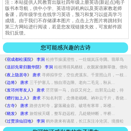
注：本站提供人民教育出版社四年级上册英语(新起点)电子
版书本导航，供中小学、英语培训机构以及英语家教老师
备课，四年级学生在线学习英语，预习和复习以提高学习
成绩。由于我们不存储课本图片，点击上方图片将跳转到
第三方网站进行阅读，若是您发现链接失效，可发邮件跟
我们反馈。
您可能感兴趣的古诗
《
宿成都松溪院
》
李洞
松持节操溪澄性，一炷烟岚压寺隅。翡翠鸟
飞...
《
送郤先辈归觐华阴
》
李洞
桂枝博得凤栖枝，欢觐家僮舞翠微。僧向
瀑泉...
《
夜上隐居寺
》
唐求
寻师拟学空，空住虎溪东。千里照山月，一枝...
《
边将
》
唐求
三千护塞儿，独自滞边陲。老向二毛见，秋从...
《
发邛州寄友人
》
唐求
茫茫驱一马，自叹又何之。出郭见山处，待
船...
《
赠行如上人
》
唐求
不知名利苦，念佛老岷峨。衲补云千片，香烧...
《
古寺
》
唐求
路傍古时寺，寥落藏金容。破塔有寒草，坏楼...
《
晓发
》
唐求
旅馆候天曙，整车趋远程。几处晓钟断，半桥...
《
过贾浪仙旧地
》
李洞
鹤外唐来有谪星，长江东注冷沧溟。境搜松
雪...