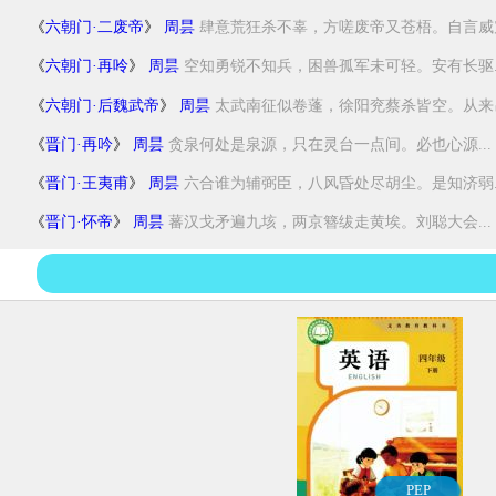
《
六朝门·二废帝
》
周昙
肆意荒狂杀不辜，方嗟废帝又苍梧。自言威震.
《
六朝门·再呤
》
周昙
空知勇锐不知兵，困兽孤军未可轻。安有长驱..
《
六朝门·后魏武帝
》
周昙
太武南征似卷蓬，徐阳兖蔡杀皆空。从来吊伐
《
晋门·再吟
》
周昙
贪泉何处是泉源，只在灵台一点间。必也心源...
《
晋门·王夷甫
》
周昙
六合谁为辅弼臣，八风昏处尽胡尘。是知济弱..
《
晋门·怀帝
》
周昙
蕃汉戈矛遍九垓，两京簪绂走黄埃。刘聪大会...
PEP