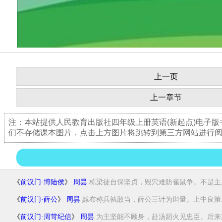
上一页
上一章节
注：本站提供人民教育出版社四年级上册英语(新起点)电子
们不存储课本图片，点击上方图片将跳转到第三方网站进行
《
前汉门·博陆侯
》
周昙
栋梁徒自保坚贞，毁穴难防雀鼠争。不是主人.
《
前汉门·薛公
》
周昙
黥布称兵孰敢当，薛公三计为斟量。上中良策..
《
前汉门·周苛纪信
》
周昙
为主坚能不顾身，赴汤蹈火见忠臣。后来邦国