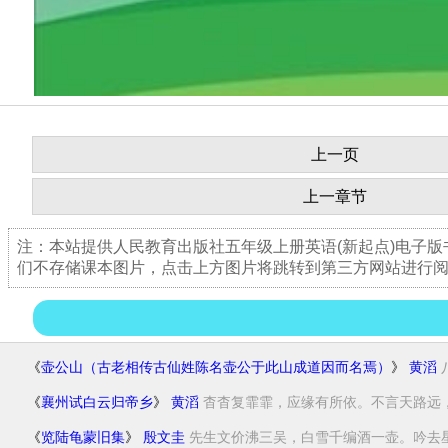
上一页
上一章节
注：本站提供人民教育出版社五年级上册英语(新起点)电子
们不存储课本图片，点击上方图片将跳转到第三方网站进行
《
壶公山（古老相传古仙姓陈名壶公于此山成道因而名焉）
》
黄滔
《
襄州试白云归帝乡
》
黄滔
杳杳复霏霏，应缘有所依。不言天路远，终
《
览陆龟蒙旧集
》
殷文圭
先生文价沸三吴，白雪千编酒一壶。吟去星辰