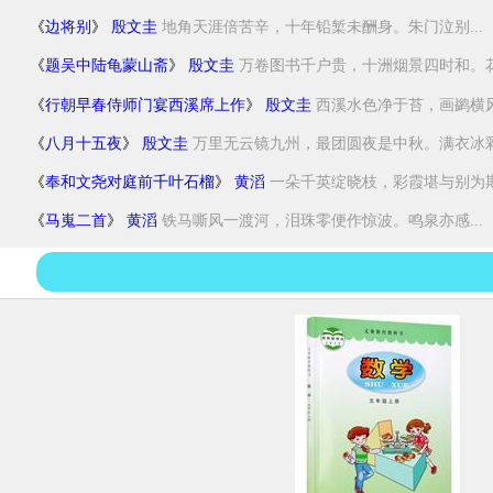
《
边将别
》
殷文圭
地角天涯倍苦辛，十年铅椠未酬身。朱门泣别...
《
题吴中陆龟蒙山斋
》
殷文圭
万卷图书千户贵，十洲烟景四时和。花心
《
行朝早春侍师门宴西溪席上作
》
殷文圭
西溪水色净于苔，画鹢横风
《
八月十五夜
》
殷文圭
万里无云镜九州，最团圆夜是中秋。满衣冰彩.
《
奉和文尧对庭前千叶石榴
》
黄滔
一朵千英绽晓枝，彩霞堪与别为期。
《
马嵬二首
》
黄滔
铁马嘶风一渡河，泪珠零便作惊波。鸣泉亦感...