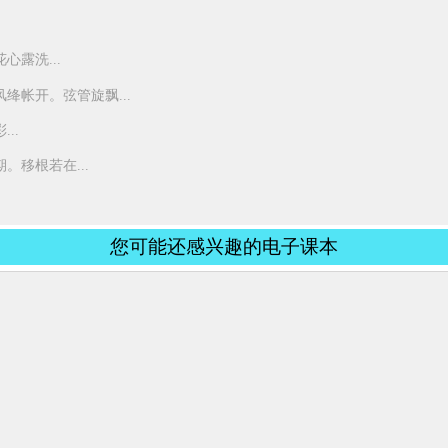
露洗...
绛帐开。弦管旋飘...
..
移根若在...
您可能还感兴趣的电子课本