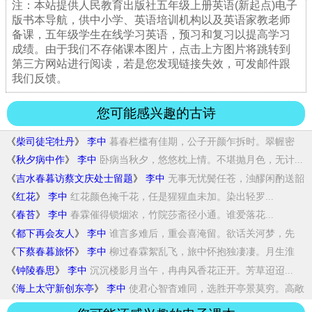
注：本站提供人民教育出版社五年级上册英语(新起点)电子
版书本导航，供中小学、英语培训机构以及英语家教老师
备课，五年级学生在线学习英语，预习和复习以提高学习
成绩。由于我们不存储课本图片，点击上方图片将跳转到
第三方网站进行阅读，若是您发现链接失效，可发邮件跟
我们反馈。
您可能感兴趣的古诗
《
柴司徒宅牡丹
》
李中
暮春栏槛有佳期，公子开颜乍拆时。翠幄密
笼...
《
秋夕病中作
》
李中
卧病当秋夕，悠悠枕上情。不堪抛月色，无计...
《
吉水春暮访蔡文庆处士留题
》
李中
无事无忧鬓任苍，浊醪闲酌送韶
光。溟濛雨过...
《
红花
》
李中
红花颜色掩千花，任是猩猩血未加。染出轻罗...
《
春苔
》
李中
春霖催得锁烟浓，竹院莎斋径小通。谁爱落花...
《
都下再会友人
》
李中
谁言多难后，重会喜淹留。欲话关河梦，先
惊...
《
下蔡春暮旅怀
》
李中
柳过春霖絮乱飞，旅中怀抱独凄凄。月生淮
上...
《
钟陵春思
》
李中
沉沉楼影月当午，冉冉风香花正开。芳草迢迢...
《
海上太守新创东亭
》
李中
使君心智杳难同，选胜开亭景莫穷。高敞
轩窗...