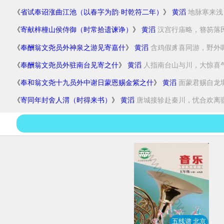
《
省试奉诏涨曲江池（以春字为韵·时乾符二年）
》
黄滔
地脉寒来浅
《
寄献梓橦山侯侍御（时常拾遗谏诤）
》
黄滔
汉宫行庙略，簪笏落民
《
奉酬翁文尧员外神泉之游见寄嘉什
》
黄滔
含鸡假豸喜同游，野外嘶
《
奉酬翁文尧员外驻南台见寄之什
》
黄滔
人指南台山与川，大惊喜气
《
奉和翁文尧十九员外中谢日蒙恩赐金紫之什
》
黄滔
面蒙君赐自龙墀
《
寄同年封舍人渭（时得来书）
》
黄滔
唐城接轸赴秦川，忧合欢离骤
五线谱 北京