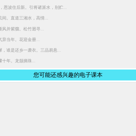
，恩波住后新。引将诸派水，别贮...
间。直道三湘水，高情...
风并紫骝。松竹迥寻...
异当年。花迎金册...
，谁是还乡一袭衣。三品易悬...
十年。龙颔摘珠...
您可能还感兴趣的电子课本