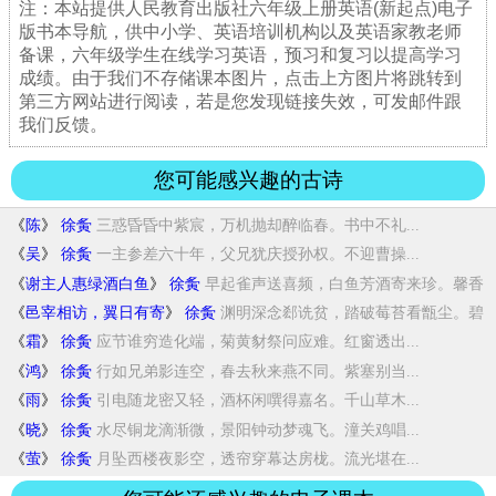
注：本站提供人民教育出版社六年级上册英语(新起点)电子
版书本导航，供中小学、英语培训机构以及英语家教老师
备课，六年级学生在线学习英语，预习和复习以提高学习
成绩。由于我们不存储课本图片，点击上方图片将跳转到
第三方网站进行阅读，若是您发现链接失效，可发邮件跟
我们反馈。
您可能感兴趣的古诗
《
陈
》
徐夤
三惑昏昏中紫宸，万机抛却醉临春。书中不礼...
《
吴
》
徐夤
一主参差六十年，父兄犹庆授孙权。不迎曹操...
《
谢主人惠绿酒白鱼
》
徐夤
早起雀声送喜频，白鱼芳酒寄来珍。馨香
乍揭...
《
邑宰相访，翼日有寄
》
徐夤
渊明深念郄诜贫，踏破莓苔看甑尘。碧
沼共攀...
《
霜
》
徐夤
应节谁穷造化端，菊黄豺祭问应难。红窗透出...
《
鸿
》
徐夤
行如兄弟影连空，春去秋来燕不同。紫塞别当...
《
雨
》
徐夤
引电随龙密又轻，酒杯闲噀得嘉名。千山草木...
《
晓
》
徐夤
水尽铜龙滴渐微，景阳钟动梦魂飞。潼关鸡唱...
《
萤
》
徐夤
月坠西楼夜影空，透帘穿幕达房栊。流光堪在...