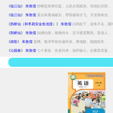
《
临江仙
》
朱敦儒
纱帽篮舆青织盖，儿孙从我嬉游。绿池红径雨...
《
临江仙
》
朱敦儒
直自凤凰城破后，擘钗破镜分飞。天涯海角信...
《
鹊桥仙（和李易安金鱼池莲）
》
朱敦儒
白鸥欲下，金鱼不去，圆叶
《
鹊桥仙
》
朱敦儒
姮娥怕闹，银蟾传令，且与遮鸾翳凤。直须人...
《
踏歌
》
朱敦儒
宴阕。散津亭鼓吹扁舟发。离魂黯、隐隐阳关...
《
沁园春
》
朱敦儒
七十衰翁，告老归来，放怀纵心。念聚星高宴...
PEP