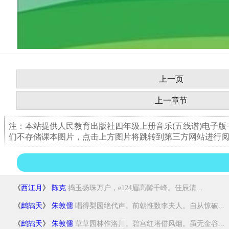
上一页
上一章节
注：本站提供人民教育出版社四年级上册音乐(五线谱)电子
们不存储课本图片，点击上方图片将跳转到第三方网站进行
《
西江月
》
陈克
捣玉扬珠万户，e124眉高髻千峰。佳辰清...
《
鹧鸪天
》
朱敦儒
唱得梨园绝代声。前朝惟数李夫人。自从惊破...
《
鹧鸪天
》
朱敦儒
草草园林作洛川。碧宫红塔借风烟。虽无金谷...