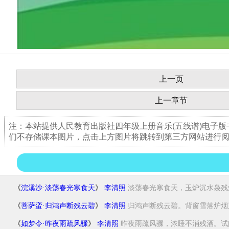
上一页
上一章节
注：本站提供人民教育出版社四年级上册音乐(五线谱)电子
们不存储课本图片，点击上方图片将跳转到第三方网站进行
《
浣溪沙·淡荡春光寒食天
》
李清照
淡荡春光寒食天，玉炉沉水袅残烟
《
菩萨蛮·归鸿声断残云碧
》
李清照
归鸿声断残云碧。背窗雪落炉烟直
《
如梦令·昨夜雨疏风骤
》
李清照
昨夜雨疏风骤，浓睡不消残酒。试问