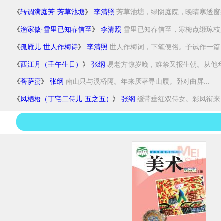
《
转调满庭芳·芳草池塘
》
李清照
芳草池塘，绿阴庭院，晚晴寒透窗纱
《
渔家傲·雪里已知春信至
》
李清照
雪里已知春信至，寒梅点缀琼枝腻
《
孤雁儿·世人作梅诗
》
李清照
世人作梅词，下笔便俗。予试作一篇，
《
西江月（壬午生日）
》
张纲
易老方惊岁晚，难禁又报生朝。从他华发
《
菩萨蛮
》
张纲
南山只与溪桥隔。年来厌著寻山屐。卧对曲屏...
《
凤栖梧（丁宅二侍儿·五之五）
》
张纲
缓带垂红双侍女。彩凤衔来，