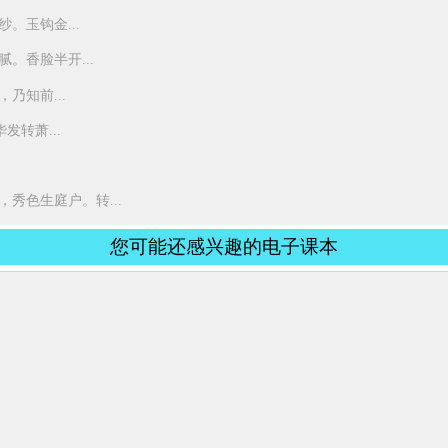
。玉钩金...
。香脸半开...
乃知前...
转萧...
秀色生庭户。转...
您可能还感兴趣的电子课本