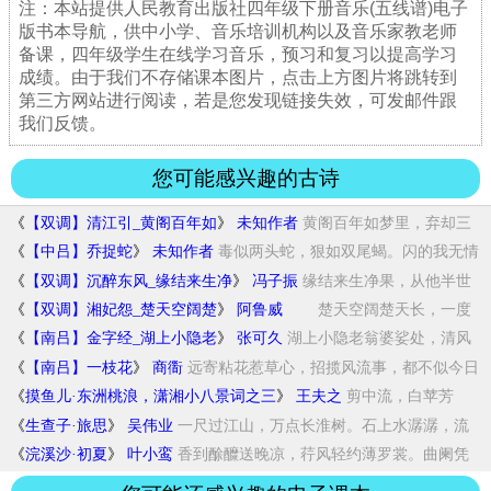
注：本站提供人民教育出版社四年级下册音乐(五线谱)电子
版书本导航，供中小学、音乐培训机构以及音乐家教老师
备课，四年级学生在线学习音乐，预习和复习以提高学习
成绩。由于我们不存储课本图片，点击上方图片将跳转到
第三方网站进行阅读，若是您发现链接失效，可发邮件跟
我们反馈。
您可能感兴趣的古诗
《
【双调】清江引_黄阁百年如
》
未知作者
黄阁百年如梦里，弃却三
公位。妻子不属官，...
《
【中吕】乔捉蛇
》
未知作者
毒似两头蛇，狠如双尾蝎。闪的我无情
无绪无...
《
【双调】沉醉东风_缘结来生净
》
冯子振
缘结来生净果，从他半世
蹉跎。冷淡交，唯三...
《
【双调】湘妃怨_楚天空阔楚
》
阿鲁威
楚天空阔楚天长，一度
怀人一断肠。此心...
《
【南吕】金字经_湖上小隐老
》
张可久
湖上小隐老翁婆娑处，清风
安乐窝，十二阑干...
《
【南吕】一枝花
》
商衟
远寄粘花惹草心，招揽风流事，都不似今日
个...
《
摸鱼儿·东洲桃浪，潇湘小八景词之三
》
王夫之
剪中流，白苹芳
草，燕尾江分南浦。盈盈待学...
《
生查子·旅思
》
吴伟业
一尺过江山，万点长淮树。石上水潺潺，流
入...
《
浣溪沙·初夏
》
叶小鸾
香到酴醾送晚凉，荇风轻约薄罗裳。曲阑凭
遍...