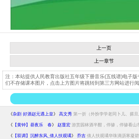
上一页
上一章节
注：本站提供人民教育出版社五年级下册音乐(五线谱)电子
们不存储课本图片，点击上方图片将跳转到第三方网站进行
《
杂剧·好酒赵元遇上皇
》
高文秀
第一折（外扮孛学老同卜儿、搽旦上
《
【黄钟】昼夜乐 春
》
赵显宏
游赏园林酒半酣，停骖，停骖看山市睛
《
【双调】沉醉东风_倩人扶观璚
》
乔吉
倩人扶观璚华珠滴沥寒凝碧粉