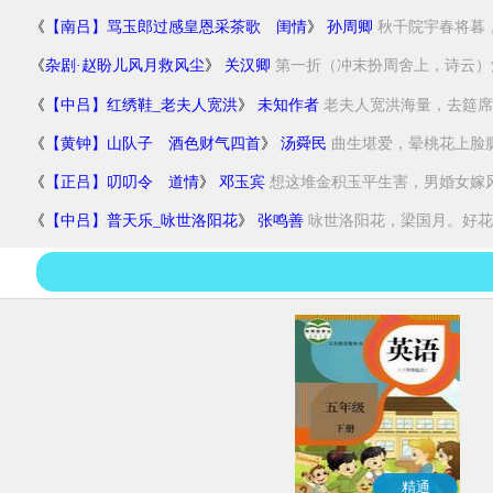
《
【南吕】骂玉郎过感皇恩采茶歌 闺情
》
孙周卿
秋千院宇春将暮，
《
杂剧·赵盼儿风月救风尘
》
关汉卿
第一折（冲末扮周舍上，诗云）酒
《
【中吕】红绣鞋_老夫人宽洪
》
未知作者
老夫人宽洪海量，去筵席留
《
【黄钟】山队子 酒色财气四首
》
汤舜民
曲生堪爱，晕桃花上脸腮
《
【正吕】叨叨令 道情
》
邓玉宾
想这堆金积玉平生害，男婚女嫁风流
《
【中吕】普天乐_咏世洛阳花
》
张鸣善
咏世洛阳花，梁国月。好花须
精通