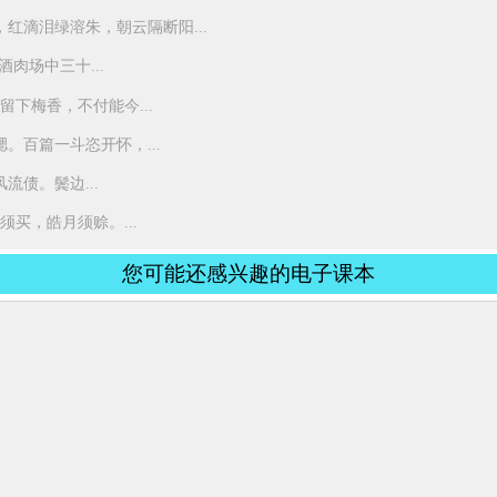
红滴泪绿溶朱，朝云隔断阳...
肉场中三十...
下梅香，不付能今...
。百篇一斗恣开怀，...
债。鬓边...
买，皓月须赊。...
您可能还感兴趣的电子课本