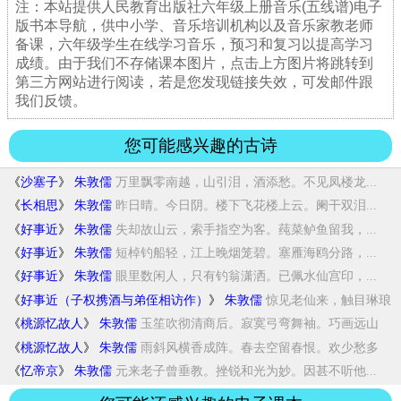
注：本站提供人民教育出版社六年级上册音乐(五线谱)电子
版书本导航，供中小学、音乐培训机构以及音乐家教老师
备课，六年级学生在线学习音乐，预习和复习以提高学习
成绩。由于我们不存储课本图片，点击上方图片将跳转到
第三方网站进行阅读，若是您发现链接失效，可发邮件跟
我们反馈。
您可能感兴趣的古诗
《
沙塞子
》
朱敦儒
万里飘零南越，山引泪，酒添愁。不见凤楼龙...
《
长相思
》
朱敦儒
昨日晴。今日阴。楼下飞花楼上云。阑干双泪...
《
好事近
》
朱敦儒
失却故山云，索手指空为客。莼菜鲈鱼留我，...
《
好事近
》
朱敦儒
短棹钓船轻，江上晚烟笼碧。塞雁海鸥分路，...
《
好事近
》
朱敦儒
眼里数闲人，只有钓翁潇洒。已佩水仙宫印，...
《
好事近（子权携酒与弟侄相访作）
》
朱敦儒
惊见老仙来，触目琳琅
奇绝。打酒道人林下，...
《
桃源忆故人
》
朱敦儒
玉笙吹彻清商后。寂寞弓弯舞袖。巧画远山
不...
《
桃源忆故人
》
朱敦儒
雨斜风横香成阵。春去空留春恨。欢少愁多
因...
《
忆帝京
》
朱敦儒
元来老子曾垂教。挫锐和光为妙。因甚不听他...