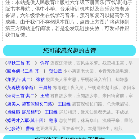
注：本站提供人民教育出版社六年级下册音乐(五线谱)电子
版书本导航，供中小学、音乐培训机构以及音乐家教老师
备课，六年级学生在线学习音乐，预习和复习以提高学习
成绩。由于我们不存储课本图片，点击上方图片将跳转到
第三方网站进行阅读，若是您发现链接失效，可发邮件跟
我们反馈。
您可能感兴趣的古诗
《
早秋三首·其一
》
许浑
遥夜泛清瑟，西风生翠萝。残萤栖玉露，早
雁...
《
回乡偶书二首·其一
》
贺知章
少小离家老大回，乡音无改鬓毛衰。
(鬓毛衰...
《
集灵台·其二
》
张祜
虢国夫人承主恩，平明骑马入宫门。却嫌脂
粉...
《
芙蓉楼送辛渐
》
王昌龄
寒雨连江夜入吴，平明送客楚山孤。洛阳亲
友...
《
杂诗三首·其二
》
王维
君自故乡来，应知故乡事。来日绮窗前，寒
梅...
《
虞美人·碧苔深锁长门路
》
王国维
碧苔深锁长门路。总为蛾眉误。
自来积毁骨能...
《
点绛唇·屏却相思
》
王国维
屏却相思，近来知道都无益。不成抛
掷，梦里...
《
赠秀才入军·其十四
》
嵇康
息徒兰圃，秣马华山。流磻平皋，垂纶
长川。...
《
七步诗
》
曹植
煮豆燃豆萁，豆在釜中泣。本是同根生，相煎...