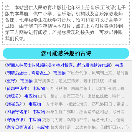
注：本站提供人民教育出版社七年级上册音乐(五线谱)电子
版书本导航，供中小学、音乐培训机构以及音乐家教老师
备课，七年级学生在线学习音乐，预习和复习以提高学习
成绩。由于我们不存储课本图片，点击上方图片将跳转到
第三方网站进行阅读，若是您发现链接失效，可发邮件跟
我们反馈。
您可能感兴趣的古诗
《
紫阁东林居士叔缄赐松英丸捧对忻喜…所当服辄献诗代启
》
韦应
物
碧涧苍松五粒稀，侵云采去露沾衣。夜启群仙...
《
朝请后还邑，寄诸友生
》
韦应物
宰邑分甸服，夙驾朝上京。是时当
暮春，休沐...
《
重寄
》
韦应物
复寄满瓢去，定见空瓢来。若不打瓢破，终当...
《
简郡中诸生
》
韦应物
守郡卧秋阁，四面尽荒山。此时听夜雨，孤
灯...
《
赠琮公
》
韦应物
山僧一相访，吏案正盈前。出处似殊致，喧静...
《
赠崔员外
》
韦应物
一别十年事，相逢淮海滨。还思洛阳日，更话...
《
闲居寄诸弟
》
韦应物
秋草生庭白露时，故园诸弟益相思。尽日高
斋...
《
寄杨协律
》
韦应物
吏散门阁掩，鸟鸣山郡中。远念长江别，俯觉...
《
寒食日寄诸弟
》
韦应物
禁火暧佳辰，念离独伤抱。见此野田花，心