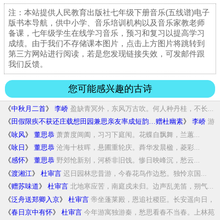
注：本站提供人民教育出版社七年级下册音乐(五线谱)电子
版书本导航，供中小学、音乐培训机构以及音乐家教老师
备课，七年级学生在线学习音乐，预习和复习以提高学习
成绩。由于我们不存储课本图片，点击上方图片将跳转到
第三方网站进行阅读，若是您发现链接失效，可发邮件跟
我们反馈。
您可能感兴趣的古诗
《
中秋月二首
》
李峤
盈缺青冥外，东风万古吹。何人种丹桂，不长...
《
田假限疾不获还庄载想田园兼思亲友率成短韵…赠杜幽素
》
李峤
游
宦劳牵网，风尘久化衣。迹驰东苑路，望阻...
《
咏风
》
董思恭
萧萧度阊阖，习习下庭闱。花蝶自飘舞，兰蕙...
《
咏日
》
董思恭
沧海十枝晖，悬圃重轮庆。蕣华发晨楹，菱彩...
《
感怀
》
董思恭
野郊怆新别，河桥非旧饯。惨日映峰沉，愁云...
《
渡湘江
》
杜审言
迟日园林悲昔游，今春花鸟作边愁。独怜京国...
《
赠苏味道
》
杜审言
北地寒应苦，南庭戍未归。边声乱羌笛，朔气...
《
泛舟送郑卿入京
》
杜审言
帝坐蓬莱殿，恩追社稷臣。长安遥向日，
宗伯...
《
春日京中有怀
》
杜审言
今年游寓独游秦，愁思看春不当春。上林苑