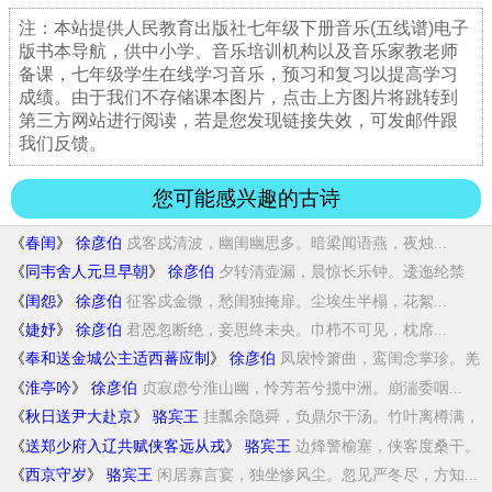
注：本站提供人民教育出版社七年级下册音乐(五线谱)电子
版书本导航，供中小学、音乐培训机构以及音乐家教老师
备课，七年级学生在线学习音乐，预习和复习以提高学习
成绩。由于我们不存储课本图片，点击上方图片将跳转到
第三方网站进行阅读，若是您发现链接失效，可发邮件跟
我们反馈。
您可能感兴趣的古诗
《
春闺
》
徐彦伯
戍客戍清波，幽闺幽思多。暗梁闻语燕，夜烛...
《
同韦舍人元旦早朝
》
徐彦伯
夕转清壶漏，晨惊长乐钟。逶迤纶禁
客，假寐...
《
闺怨
》
徐彦伯
征客戍金微，愁闺独掩扉。尘埃生半榻，花絮...
《
婕妤
》
徐彦伯
君恩忽断绝，妾思终未央。巾栉不可见，枕席...
《
奉和送金城公主适西蕃应制
》
徐彦伯
凤扆怜箫曲，鸾闺念掌珍。羌
庭遥筑馆，庙策...
《
淮亭吟
》
徐彦伯
贞寂虑兮淮山幽，怜芳若兮揽中洲。崩湍委咽...
《
秋日送尹大赴京
》
骆宾王
挂瓢余隐舜，负鼎尔干汤。竹叶离樽满，
桃花...
《
送郑少府入辽共赋侠客远从戎
》
骆宾王
边烽警榆塞，侠客度桑干。
柳叶开银镝，桃花...
《
西京守岁
》
骆宾王
闲居寡言宴，独坐惨风尘。忽见严冬尽，方知...