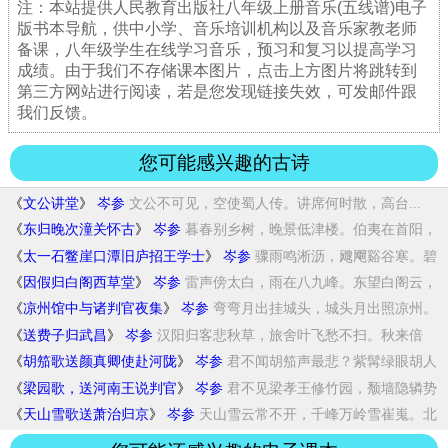
注：本站提供人民教育出版社八年级上册音乐(五线谱)电子
版书本导航，供中小学、音乐培训机构以及音乐家教老师
备课，八年级学生在线学习音乐，预习和复习以提高学习
成绩。由于我们不存储课本图片，点击上方图片将跳转到
第三方网站进行阅读，若是您发现链接失效，可发邮件跟
我们反馈。
您可能感兴趣的古诗
《
文公讲堂
》
岑参
文公不可见，空使蜀人传。讲席何时散，高台...
《
东归晚次潼关怀古
》
岑参
暮春别乡树，晚景低津楼。伯夷在首阳，
欲往...
《
太一石鳖崖口潭旧庐招王学士
》
岑参
骤雨鸣淅沥，飕飗谿谷寒。碧
潭千馀尺，下见...
《
因假归白阁西草堂
》
岑参
雷声傍太白，雨在八九峰。东望白阁云，
半入...
《
凉州馆中与诸判官夜集
》
岑参
弯弯月出挂城头，城头月出照凉州。
凉州七里...
《
送费子归武昌
》
岑参
汉阳归客悲秋草，旅舍叶飞愁不扫。秋来倍
忆...
《
胡笳歌送颜真卿使赴河陇
》
岑参
君不闻胡笳声最悲？紫髯绿眼胡人
吹。吹之一...
《
梁园歌，送河南王说判官
》
岑参
君不见梁孝王修竹园，颓墙隐辚势
仍存。娇娥...
《
天山雪歌送萧治归京
》
岑参
天山雪云常不开，千峰万岭雪崔嵬。北
风夜卷...