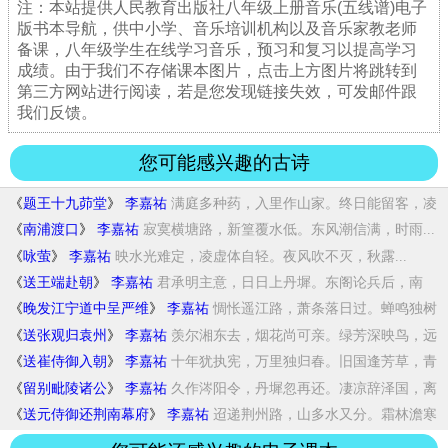
注：本站提供人民教育出版社八年级上册音乐(五线谱)电子
版书本导航，供中小学、音乐培训机构以及音乐家教老师
备课，八年级学生在线学习音乐，预习和复习以提高学习
成绩。由于我们不存储课本图片，点击上方图片将跳转到
第三方网站进行阅读，若是您发现链接失效，可发邮件跟
我们反馈。
您可能感兴趣的古诗
《
题王十九茆堂
》
李嘉祐
满庭多种药，入里作山家。终日能留客，凌
寒...
《
南浦渡口
》
李嘉祐
寂寞横塘路，新篁覆水低。东风潮信满，时雨...
《
咏萤
》
李嘉祐
映水光难定，凌虚体自轻。夜风吹不灭，秋露...
《
送王端赴朝
》
李嘉祐
君承明主意，日日上丹墀。东阁论兵后，南
宫...
《
晚发江宁道中呈严维
》
李嘉祐
惆怅遥江路，萧条落日过。蝉鸣独树
急，鸦向...
《
送张观归袁州
》
李嘉祐
羡尔湘东去，烟花尚可亲。绿芳深映鸟，远
岫...
《
送崔侍御入朝
》
李嘉祐
十年犹执宪，万里独归春。旧国逢芳草，青
云...
《
留别毗陵诸公
》
李嘉祐
久作涔阳令，丹墀忽再还。凄凉辞泽国，离
乱...
《
送元侍御还荆南幕府
》
李嘉祐
迢递荆州路，山多水又分。霜林澹寒
日，朔雁...