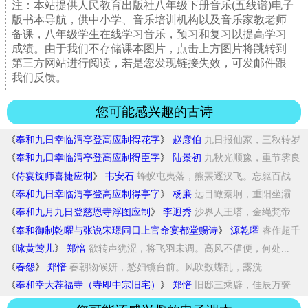
注：本站提供人民教育出版社八年级下册音乐(五线谱)电子
版书本导航，供中小学、音乐培训机构以及音乐家教老师
备课，八年级学生在线学习音乐，预习和复习以提高学习
成绩。由于我们不存储课本图片，点击上方图片将跳转到
第三方网站进行阅读，若是您发现链接失效，可发邮件跟
我们反馈。
您可能感兴趣的古诗
《
奉和九日幸临渭亭登高应制得花字
》
赵彦伯
九日报仙家，三秋转岁
华。呼鹰下鸟路，戏马...
《
奉和九日幸临渭亭登高应制得臣字
》
陆景初
九秋光顺豫，重节霁良
辰。登高识汉苑，问道...
《
侍宴旋师喜捷应制
》
韦安石
蜂蚁屯夷落，熊罴逐汉飞。忘躯百战
后，屈指...
《
奉和九日幸临渭亭登高应制得亭字
》
杨廉
远目瞰秦坰，重阳坐灞
亭。既开黄菊酒，还降...
《
奉和九月九日登慈恩寺浮图应制
》
李迥秀
沙界人王塔，金绳梵帝
游。言从祇树赏，行玩...
《
奉和御制乾曜与张说宋璟同日上官命宴都堂赐诗
》
源乾曜
睿作超千
古，湛恩育万人。递迁俱荷泽，同拜...
《
咏黄莺儿
》
郑愔
欲转声犹涩，将飞羽未调。高风不借便，何处...
《
春怨
》
郑愔
春朝物候妍，愁妇镜台前。风吹数蝶乱，露洗...
《
奉和幸大荐福寺（寺即中宗旧宅）
》
郑愔
旧邸三乘辟，佳辰万骑
留。兰图奉叶偈，芝盖...