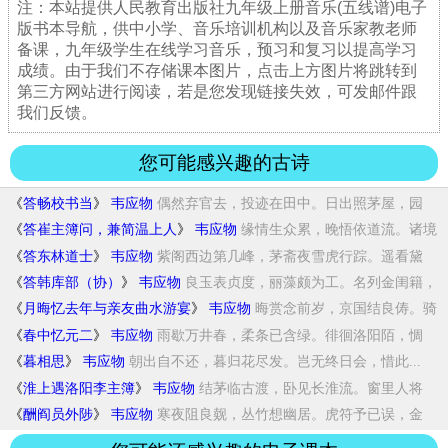
注：本站提供人民教育出版社九年级上册音乐(五线谱)电子
版书本导航，供中小学、音乐培训机构以及音乐家教老师
备课，九年级学生在线学习音乐，预习和复习以提高学习
成绩。由于我们不存储课本图片，点击上方图片将跳转到
第三方网站进行阅读，若是您发现链接失效，可发邮件跟
我们反馈。
您可能感兴趣的古诗
《
答畅校书当
》
韦应物
偶然弃官去，投迹在田中。日出照茅屋，园
林...
《
答崔主簿问，兼简温上人
》
韦应物
缘情生众累，晚悟依道流。诸境
一已寂，了将...
《
答东林道士
》
韦应物
紫阁西边第几峰，茅斋夜雪虎行踪。遥看黛
色...
《
答韩库部（协）
》
韦应物
良玉表贞度，丽藻颇为工。名列金闺籍，
心与...
《
月晦忆去年与亲友曲水游宴
》
韦应物
晦赏念前岁，京国结良俦。骑
出宣平里，饮对...
《
春中忆元二
》
韦应物
雨歇万井春，柔条已含绿。徘徊洛阳陌，惆
怅...
《
暮相思
》
韦应物
朝出自不还，暮归花尽发。岂无终日会，惜此...
《
淮上遇洛阳李主簿
》
韦应物
结茅临古渡，卧见长淮流。窗里人将
老，门前...
《
酬阎员外陟
》
韦应物
寒夜阻良觌，丛竹想幽居。虎符予已误，金
丹...