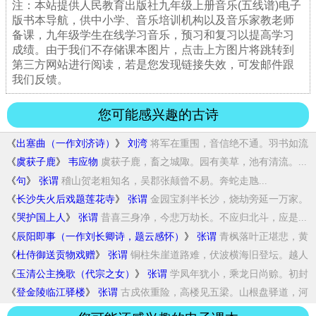
注：本站提供人民教育出版社九年级上册音乐(五线谱)电子
版书本导航，供中小学、音乐培训机构以及音乐家教老师
备课，九年级学生在线学习音乐，预习和复习以提高学习
成绩。由于我们不存储课本图片，点击上方图片将跳转到
第三方网站进行阅读，若是您发现链接失效，可发邮件跟
我们反馈。
您可能感兴趣的古诗
《
出塞曲（一作刘济诗）
》
刘湾
将军在重围，音信绝不通。羽书如流
星，飞入...
《
虞获子鹿
》
韦应物
虞获子鹿，畜之城陬。园有美草，池有清流。...
《
句
》
张谓
稽山贺老粗知名，吴郡张颠曾不易。奔蛇走虺...
《
长沙失火后戏题莲花寺
》
张谓
金园宝刹半长沙，烧劫旁延一万家。
楼殿纵随...
《
哭护国上人
》
张谓
昔喜三身净，今悲万劫长。不应归北斗，应是...
《
辰阳即事（一作刘长卿诗，题云感怀）
》
张谓
青枫落叶正堪悲，黄
菊残花欲待谁。水近偏逢...
《
杜侍御送贡物戏赠
》
张谓
铜柱朱崖道路难，伏波横海旧登坛。越人
自贡...
《
玉清公主挽歌（代宗之女）
》
张谓
学凤年犹小，乘龙日尚赊。初封
千户邑，忽驾...
《
登金陵临江驿楼
》
张谓
古戍依重险，高楼见五梁。山根盘驿道，河
水...