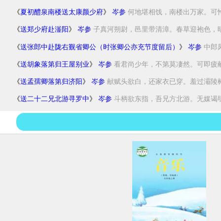
《
夏初醴泉南楼送太康颜少府
》
岑参
何地堪相饯，南楼出万家。可怜
《
送郑少府赴滏阳
》
岑参
子真河朔尉，邑里带清漳。春草迎袍色，晴花
《
送张郎中赴陇右觐省卿公（时张卿公亦充节度留后）
》
岑参
中郎
《
送胡象落第归王屋别业
》
岑参
看君尚少年，不第莫凄然。可即疲献赋
《
送孟孺卿落第归济阳
》
岑参
献赋头欲白，还家衣已穿。羞过灞陵树，
《
送二十二兄北游寻罗中
》
岑参
斗柄欲东指，吾兄方北游。无媒谒明主