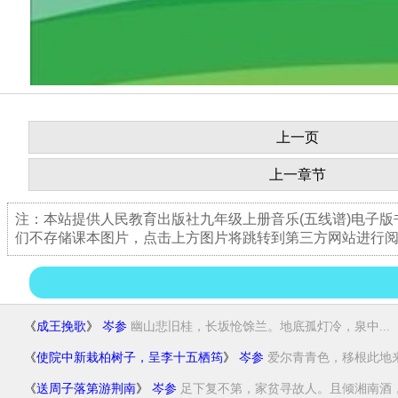
上一页
上一章节
注：本站提供人民教育出版社九年级上册音乐(五线谱)电子
们不存储课本图片，点击上方图片将跳转到第三方网站进行
《
成王挽歌
》
岑参
幽山悲旧桂，长坂怆馀兰。地底孤灯冷，泉中...
《
使院中新栽柏树子，呈李十五栖筠
》
岑参
爱尔青青色，移根此地来
《
送周子落第游荆南
》
岑参
足下复不第，家贫寻故人。且倾湘南酒，羞