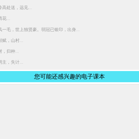
高处送，远见...
...
凤一毛，世上独贤豪。弱冠已银印，出身...
，山村...
归种...
，失计...
您可能还感兴趣的电子课本