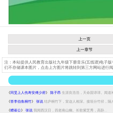
上一页
上一章节
注：本站提供人民教育出版社九年级下册音乐(五线谱)电子
们不存储课本图片，点击上方图片将跳转到第三方网站进行
《
同旻上人伤寿安傅少府
》
陈子昂
生涯良浩浩，天命固谆谆。闻道神仙
《
答李伯鱼桐竹
》
张说
结庐桐竹下，室迩人相深。接垣分竹径，隔户.
《
赠崔公
》
张说
我闻西汉日，四老南山幽。长歌紫芝秀，高卧...