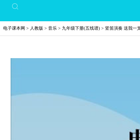
电子课本网
>
人教版
>
音乐
>
九年级下册(五线谱)
>
竖笛演奏 送我一