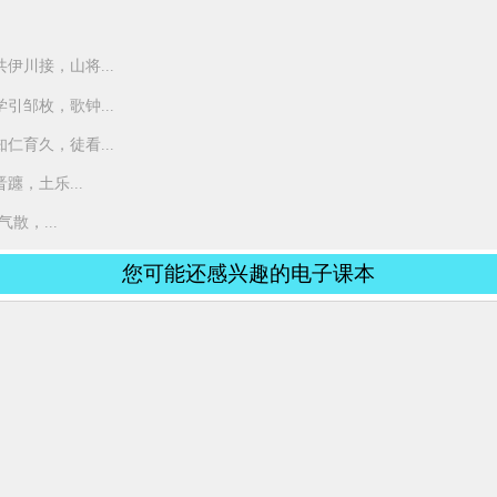
伊川接，山将...
引邹枚，歌钟...
仁育久，徒看...
，土乐...
散，...
您可能还感兴趣的电子课本