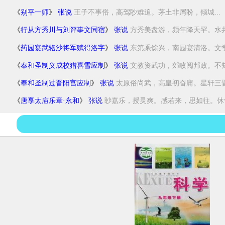
《
别平一师
》
张说
王子不事俗，高驾眇难追。茅土非屑盼，倾城...
《
行从方秀川与刘评事文同宿
》
张说
方秀美盘游，频年降天罕。水共
《
药园宴武辂沙将军赋得洛字
》
张说
东第乘馀兴，南园宴清洛。文学
《
奉和圣制义成校猎喜雪应制
》
张说
文教资武功，郊畋阅邦政。不知
《
奉和圣制过晋阳宫应制
》
张说
太原俗尚武，高皇初奋庸。星轩三晋躔
《
唐享太庙乐章·永和
》
张说
眇嘉乐，授灵爽。感若来，思如往。休气