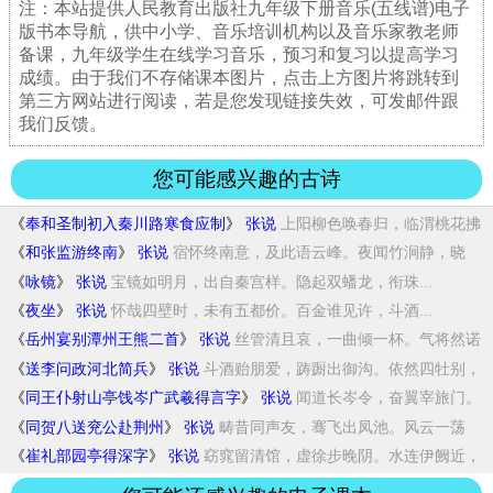
注：本站提供人民教育出版社九年级下册音乐(五线谱)电子
版书本导航，供中小学、音乐培训机构以及音乐家教老师
备课，九年级学生在线学习音乐，预习和复习以提高学习
成绩。由于我们不存储课本图片，点击上方图片将跳转到
第三方网站进行阅读，若是您发现链接失效，可发邮件跟
我们反馈。
您可能感兴趣的古诗
《
奉和圣制初入秦川路寒食应制
》
张说
上阳柳色唤春归，临渭桃花拂
水飞。总为朝廷...
《
和张监游终南
》
张说
宿怀终南意，及此语云峰。夜闻竹涧静，晓
望...
《
咏镜
》
张说
宝镜如明月，出自秦宫样。隐起双蟠龙，衔珠...
《
夜坐
》
张说
怀哉四壁时，未有五都价。百金谁见许，斗酒...
《
岳州宴别潭州王熊二首
》
张说
丝管清且哀，一曲倾一杯。气将然诺
重，心向...
《
送李问政河北简兵
》
张说
斗酒贻朋爱，踌蹰出御沟。依然四牡别，
更想...
《
同王仆射山亭饯岑广武羲得言字
》
张说
闻道长岑令，奋翼宰旅门。
长安东陌上，送客...
《
同贺八送兖公赴荆州
》
张说
畴昔同声友，骞飞出凤池。风云一荡
薄，日月...
《
崔礼部园亭得深字
》
张说
窈窕留清馆，虚徐步晚阴。水连伊阙近，
树接...