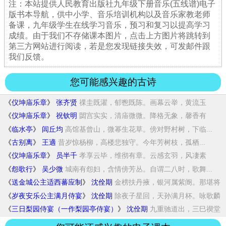
注：本站提供人民教育出版社九年级下册音乐(五线谱)电子
版书本导航，供中小学、音乐培训机构以及音乐家教老师
备课，九年级学生在线学习音乐，预习和复习以提高学习
成绩。由于我们不存储课本图片，点击上方图片将跳转到
第三方网站进行阅读，若是您发现链接失效，可发邮件跟
我们反馈。
您可能感兴趣的古诗
《
仪坤庙乐章
》
张齐贤
祼圭既濯，郁鬯既陈。画幕云举，黄流玉
醇。...
《
仪坤庙乐章
》
祝钦明
閟宫实实，清庙微微。降格无象，馨香有
依。...
《
临水亭
》
闾丘均
高馆基曾山，微幂生花草。傍对野村树，下临...
《
古别离
》
王適
昔岁惊杨柳，高楼悲独守。今年芳树枝，孤栖...
《
仪坤庙乐章
》
员半千
孝享云毕，维彻有章。云感玄羽，风凄素
商。...
《
怨歌行
》
吴少微
城南有怨妇，含情傍芳丛。自谓二八时，歌舞...
《
送金城公主适西蕃应制
》
沈佺期
金榜扶丹掖，银河属紫阍。那堪将
凤女，还以...
《
岁夜安乐公主满月侍宴
》
沈佺期
除夜子星回，天孙满月杯。咏歌麟
趾合，箫管...
《
三日梨园侍宴（一作梨园亭侍宴）
》
沈佺期
九重驰道出，三巳禊堂
开。画鹢中流动，青龙...