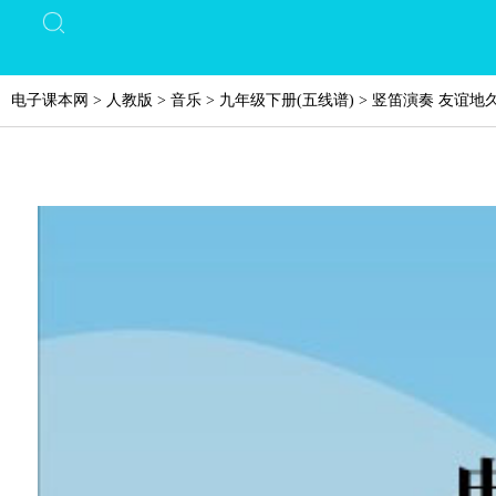
电子课本网
>
人教版
>
音乐
>
九年级下册(五线谱)
>
竖笛演奏 友谊地