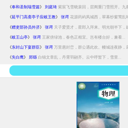
《
奉和圣制瑞雪篇
》
刘庭琦
紫宸飞雪晓裴回，层阁重门雪照开。九衢皛
《
延平门高斋亭子应岐王教
》
张谔
花源药屿凤城西，翠幕纱窗莺乱啼。
《
赠吏部孙员外济
》
张谔
天子爱贤才，星郎入拜来。明光朝半下，建礼
《
岐王山亭
》
张谔
王家傍绿池，春色正相宜。岂有楼台好，兼看...
《
东封山下宴群臣
》
张谔
万里扈封峦，群公遇此欢。幔城连夜静，霜仗
《
失白鹰
》
郑繇
白锦文章乱，丹霄羽翮齐。云中呼暂下，雪里...