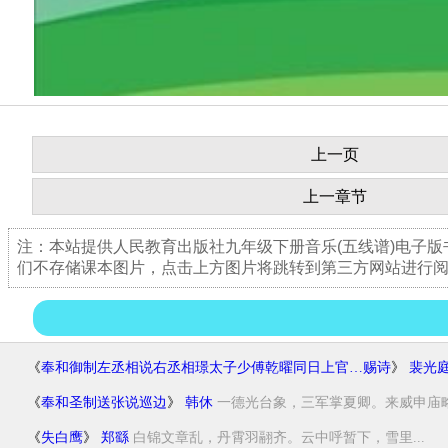
上一页
上一章节
注：本站提供人民教育出版社九年级下册音乐(五线谱)电子
们不存储课本图片，点击上方图片将跳转到第三方网站进行
《
奉和御制左丞相说右丞相璟太子少傅乾曜同日上官…赐诗
》
裴光
《
奉和圣制送张说巡边
》
韩休
一德光台象，三军掌夏卿。来威申庙略，
《
失白鹰
》
郑繇
白锦文章乱，丹霄羽翮齐。云中呼暂下，雪里...