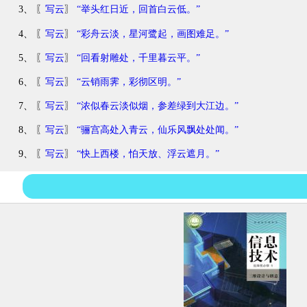
3、 〖
写云
〗
“举头红日近，回首白云低。”
4、 〖
写云
〗
“彩舟云淡，星河鹭起，画图难足。”
5、 〖
写云
〗
“回看射雕处，千里暮云平。”
6、 〖
写云
〗
“云销雨霁，彩彻区明。”
7、 〖
写云
〗
“浓似春云淡似烟，参差绿到大江边。”
8、 〖
写云
〗
“骊宫高处入青云，仙乐风飘处处闻。”
9、 〖
写云
〗
“快上西楼，怕天放、浮云遮月。”