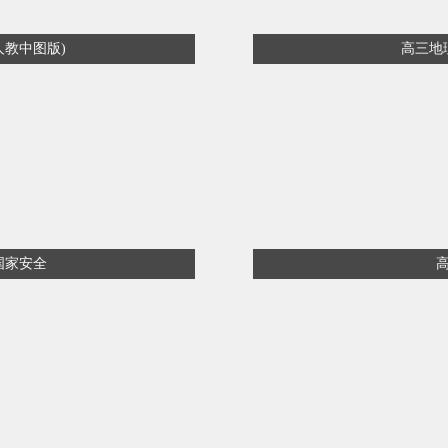
人教中图版)
高三地
国家安全