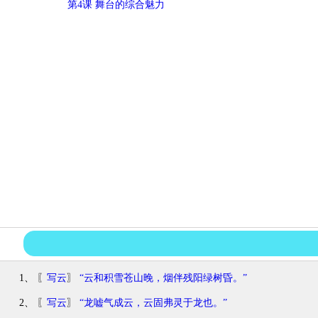
第4课 舞台的综合魅力
1、 〖
写云
〗
“云和积雪苍山晚，烟伴残阳绿树昏。”
2、 〖
写云
〗
“龙嘘气成云，云固弗灵于龙也。”