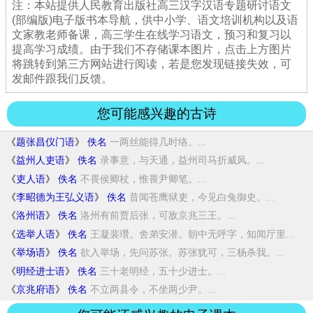
注：本站提供人民教育出版社高三汉字汉语专题研讨语文
(部编版)电子版书本导航，供中小学、语文培训机构以及语
文家教老师备课，高三学生在线学习语文，预习和复习以
提高学习成绩。由于我们不存储课本图片，点击上方图片
将跳转到第三方网站进行阅读，若是您发现链接失效，可
发邮件跟我们反馈。
您可能感兴趣的古诗
《
题张昌仪门语
》
佚名
一两丝能得几时络。...
《
益州人吏语
》
佚名
录事意，与天通，益州司马折威风。...
《
吏人语
》
佚名
不畏侯卿杖，惟畏尹卿笔。...
《
李昭德为王弘义语
》
佚名
昔闻苍鹰狱吏，今见白兔御史。...
《
洛州语
》
佚名
洛州有前贾后张，可敌京兆三王。...
《
选举人语
》
佚名
王凝裴瓚。舍弟安潜。朝中无呼字，知闻厅里...
《
举场语
》
佚名
欲入举场，先问苏张。苏张犹可，三杨杀我。...
《
明经进士语
》
佚名
三十老明经，五十少进士。...
《
京兆府语
》
佚名
不立两县令，不坐两少尹。...