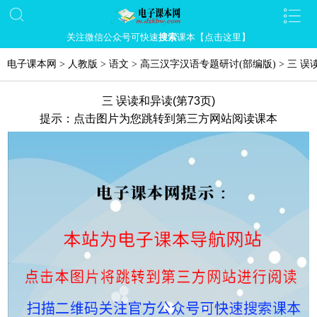
关注微信公众号可快速
搜索
课本【点击这里】
电子课本网
>
人教版
>
语文
>
高三汉字汉语专题研讨(部编版)
>
三 误
三 误读和异读(第73页)
提示：点击图片为您跳转到第三方网站阅读课本