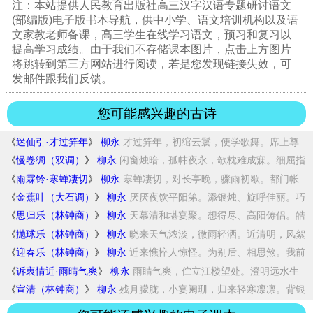
注：本站提供人民教育出版社高三汉字汉语专题研讨语文
(部编版)电子版书本导航，供中小学、语文培训机构以及语
文家教老师备课，高三学生在线学习语文，预习和复习以
提高学习成绩。由于我们不存储课本图片，点击上方图片
将跳转到第三方网站进行阅读，若是您发现链接失效，可
发邮件跟我们反馈。
您可能感兴趣的古诗
《
迷仙引·才过笄年
》
柳永
才过笄年，初绾云鬟，便学歌舞。席上尊
前，...
《
慢卷绸（双调）
》
柳永
闲窗烛暗，孤帏夜永，欹枕难成寐。细屈指
寻...
《
雨霖铃·寒蝉凄切
》
柳永
寒蝉凄切，对长亭晚，骤雨初歇。都门帐
饮无...
《
金蕉叶（大石调）
》
柳永
厌厌夜饮平阳第。添银烛、旋呼佳丽。巧
笑难...
《
思归乐（林钟商）
》
柳永
天幕清和堪宴聚。想得尽、高阳俦侣。皓
齿善...
《
抛球乐（林钟商）
》
柳永
晓来天气浓淡，微雨轻洒。近清明，风絮
巷陌...
《
迎春乐（林钟商）
》
柳永
近来憔悴人惊怪。为别后、相思煞。我前
生、...
《
诉衷情近·雨晴气爽
》
柳永
雨睛气爽，伫立江楼望处。澄明远水生
光，重...
《
宣清（林钟商）
》
柳永
残月朦胧，小宴阑珊，归来轻寒凛凛。背银
釭...