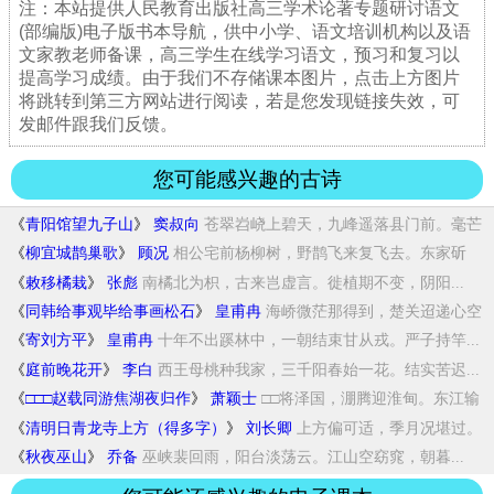
注：本站提供人民教育出版社高三学术论著专题研讨语文
(部编版)电子版书本导航，供中小学、语文培训机构以及语
文家教老师备课，高三学生在线学习语文，预习和复习以
提高学习成绩。由于我们不存储课本图片，点击上方图片
将跳转到第三方网站进行阅读，若是您发现链接失效，可
发邮件跟我们反馈。
您可能感兴趣的古诗
《
青阳馆望九子山
》
窦叔向
苍翠岧峣上碧天，九峰遥落县门前。毫芒
映日...
《
柳宜城鹊巢歌
》
顾况
相公宅前杨柳树，野鹊飞来复飞去。东家斫
树...
《
敕移橘栽
》
张彪
南橘北为枳，古来岂虚言。徙植期不变，阴阳...
《
同韩给事观毕给事画松石
》
皇甫冉
海峤微茫那得到，楚关迢递心空
忆。夕郎善画...
《
寄刘方平
》
皇甫冉
十年不出蹊林中，一朝结束甘从戎。严子持竿...
《
庭前晚花开
》
李白
西王母桃种我家，三千阳春始一花。结实苦迟...
《
□□□赵载同游焦湖夜归作
》
萧颖士
□□将泽国，淜腾迎淮甸。东江输
大江，别流...
《
清明日青龙寺上方（得多字）
》
刘长卿
上方偏可适，季月况堪过。
远近人都至，东西...
《
秋夜巫山
》
乔备
巫峡裴回雨，阳台淡荡云。江山空窈窕，朝暮...