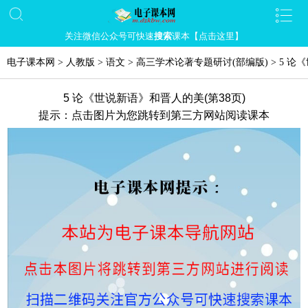
关注微信公众号可快速
搜索
课本【点击这里】
电子课本网
>
人教版
>
语文
>
高三学术论著专题研讨(部编版)
>
5 论
5 论《世说新语》和晋人的美(第38页)
提示：点击图片为您跳转到第三方网站阅读课本