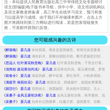
注：本站提供人民教育出版社高三中华传统文化专题研讨
语文(部编版)电子版书本导航，供中小学、语文培训机构以
及语文家教老师备课，高三学生在线学习语文，预习和复
习以提高学习成绩。由于我们不存储课本图片，点击上方
图片将跳转到第三方网站进行阅读，若是您发现链接失
效，可发邮件跟我们反馈。
您可能感兴趣的古诗
《
醉落魄
》
晏几道
休休莫莫。离多还是因缘恶。有情无奈思量著...
《
醉落魄
》
晏几道
满街斜月。垂鞭自唱阳关彻。断尽柔肠思归切...
《
思远人·红叶黄花秋意晚
》
晏几道
红叶黄花秋意晚，千里念行客。
飞云过尽，归...
《
清商怨·庭花香信尚浅
》
晏几道
庭花香信尚浅。最玉楼先暖。梦觉
春衾，江南...
《
留春令
》
晏几道
海棠风横，醉中吹落，香红强半。小粉多情怨...
《
满庭芳·南苑吹花
》
晏几道
南苑吹花，西楼题叶，故园欢事重重。
凭阑秋...
《
踏莎行
》
晏几道
宿雨收尘，朝霞破暝。风光暗许花期定。玉人...
《
采桑子·金风玉露初凉夜
》
晏几道
金风玉露初凉夜，秋草窗前。浅
醉闲眠。一枕...
《
采桑子
》
晏几道
别来长记西楼事，结遍兰襟。遗恨重寻。弦断...